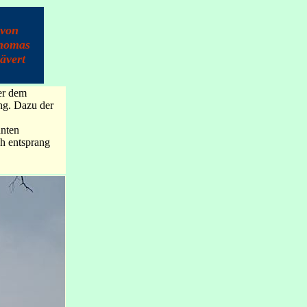
von
homas
ävert
er dem
ng. Dazu der
unten
ch entsprang