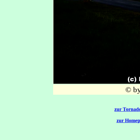
© by
zur Tornado
zur Homep