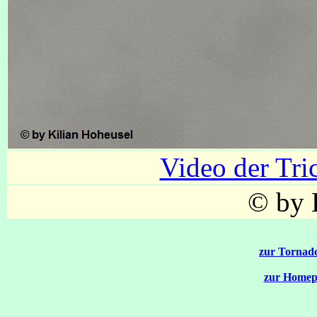
Video der Tri
© by 
zur Tornado
zur Homep