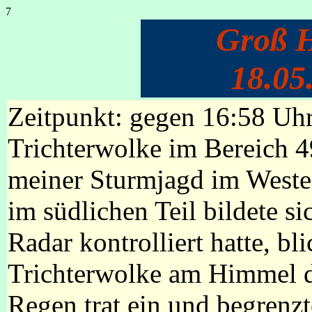
7
Groß 
18.05
Zeitpunkt: gegen 16:58 Uh
Trichterwolke im Bereich 
meiner Sturmjagd im Westen
im südlichen Teil bildete s
Radar kontrolliert hatte, bl
Trichterwolke am Himmel di
Regen trat ein und begrenzte