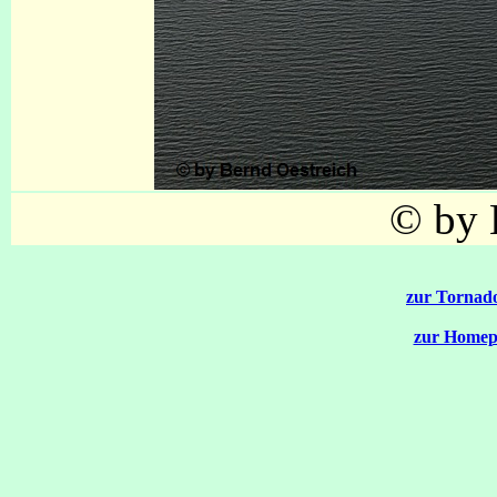
© by 
zur Tornado
zur Homep