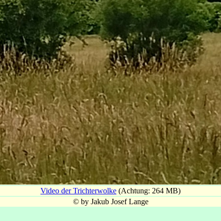
Video der Trichterwolke
(Achtung: 264 MB)
© by Jakub Josef Lange