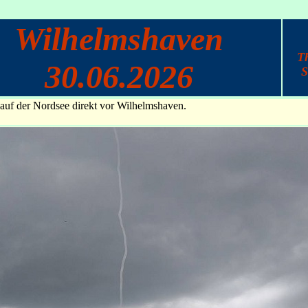
Wilhelmshaven
T
30.06.2026
S
uf der Nordsee direkt vor Wilhelmshaven.