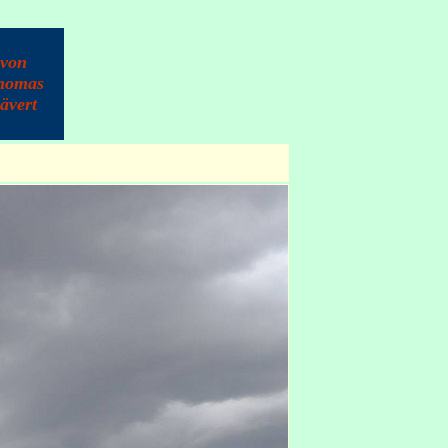
von
homas
ävert