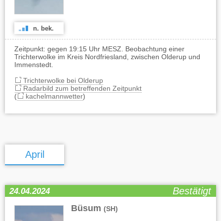
n. bek.
Zeitpunkt: gegen 19:15 Uhr MESZ. Beobachtung einer
Trichterwolke im Kreis Nordfriesland, zwischen Olderup und
Immenstedt.
Trichterwolke bei Olderup
Radarbild zum betreffenden Zeitpunkt
(
kachelmannwetter
)
April
Bestätigt
24.04.2024
Büsum
(SH)