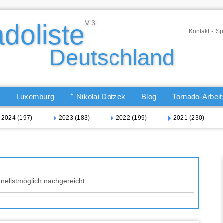
-
Kontakt
Sp
Q
Luxemburg
†
Nikolai Dotzek
Blog
Tornado-Arbei
2024 (197)
2023 (183)
2022 (199)
2021 (230)
nellstmöglich nachgereicht