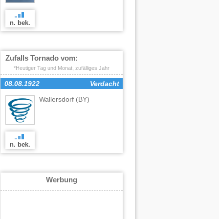
n. bek.
Zufalls Tornado vom:
*Heutiger Tag und Monat, zufälliges Jahr
08.08.1922
Verdacht
Wallersdorf
(BY)
n. bek.
Werbung