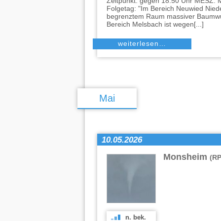
Zeitpunkt: gegen 18:50 Uhr MESZ. M
Folgetag: "Im Bereich Neuwied Nie
begrenztem Raum massiver Baumwurf
Bereich Melsbach ist wegen[...]
weiterlesen…
Mai
10.05.2026
Monsheim
(RP
n. bek.