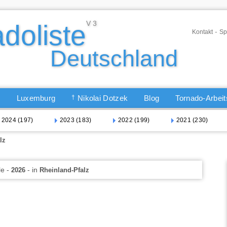
-
Kontakt
Sp
Q
Luxemburg
†
Nikolai Dotzek
Blog
Tornado-Arbei
2024 (197)
2023 (183)
2022 (199)
2021 (230)
lz
le -
- in
2026
Rheinland-Pfalz