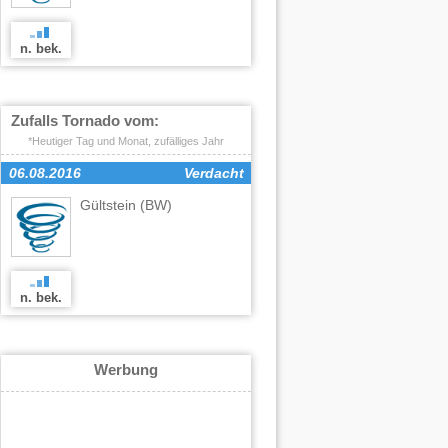
n. bek.
Zufalls Tornado vom:
*Heutiger Tag und Monat, zufälliges Jahr
06.08.2016
Verdacht
Gültstein
(BW)
n. bek.
Werbung