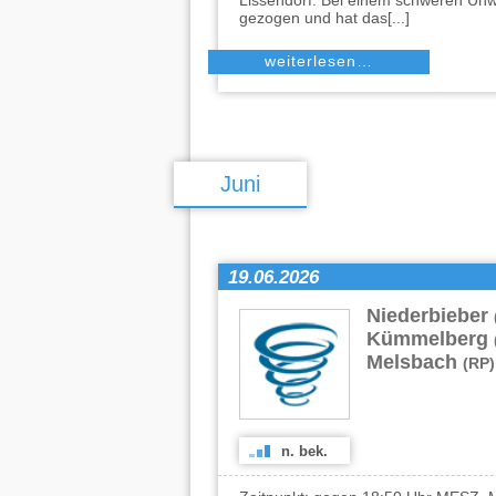
Lissendorf. Bei einem schweren Unw
gezogen und hat das[...]
weiterlesen…
Juni
19.06.2026
Niederbieber
Kümmelberg
Melsbach
(RP)
n. bek.