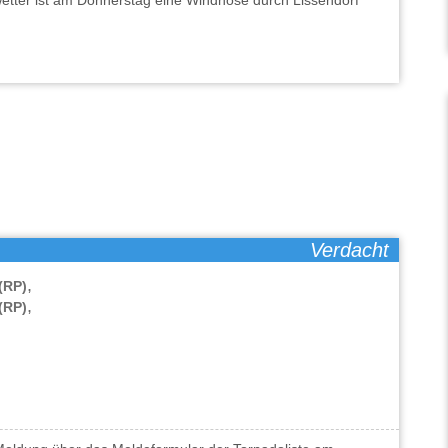
etter ist am Donnerstag eine Windhose durch Lissendorf
Verdacht
,
(RP)
,
(RP)