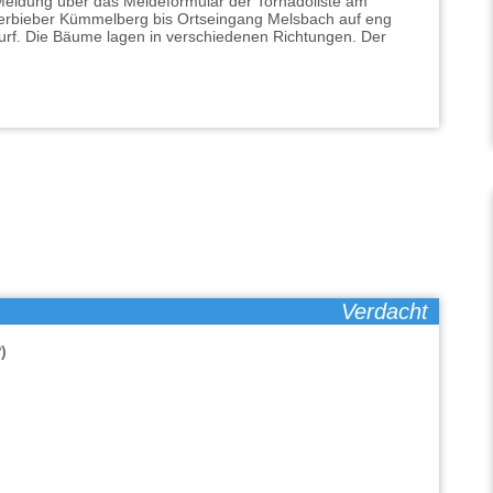
eldung über das Meldeformular der Tornadoliste am
derbieber Kümmelberg bis Ortseingang Melsbach auf eng
. Die Bäume lagen in verschiedenen Richtungen. Der
Verdacht
)