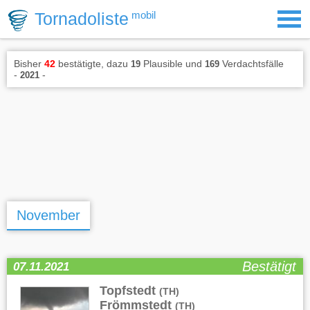
Tornadoliste
mobil
Bisher
42
bestätigte, dazu
Plausible und
Verdachtsfälle
19
169
-
-
2021
November
Bestätigt
07.11.2021
Topfstedt
,
(TH)
Frömmstedt
(TH)