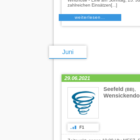
Windhose - Eine am Sonntag, 25. Juli
zahlreichen Einsätzen[...]
weiterlesen…
Juni
29.06.2021
Seefeld
,
(BB)
Wensickendo
F1