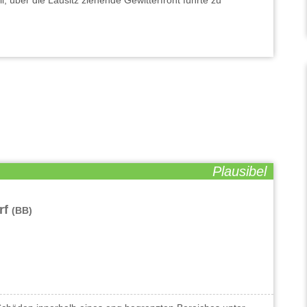
, über die Lausitz ziehende Gewitterfront führte zu
Plausibel
rf
(BB)