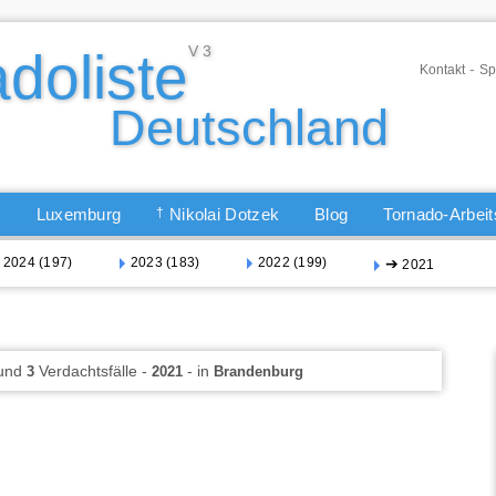
-
Kontakt
Sp
Q
Luxemburg
†
Nikolai Dotzek
Blog
Tornado-Arbei
2024 (197)
2023 (183)
2022 (199)
➔
2021
 und
Verdachtsfälle -
- in
3
2021
Brandenburg