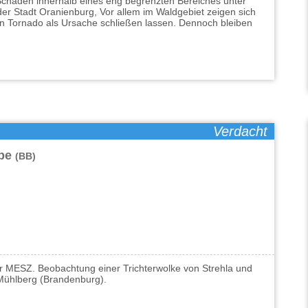
chäden innerhalb eines eng begrenzten Bereiches unter
der Stadt Oranienburg, Vor allem im Waldgebiet zeigen sich
en Tornado als Ursache schließen lassen. Dennoch bleiben
Verdacht
lbe
(BB)
hr MESZ. Beobachtung einer Trichterwolke von Strehla und
 Mühlberg (Brandenburg).