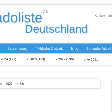
-
Kontakt
Sp
Q
Luxemburg
†
Nikolai Dotzek
Blog
Tornado-Arbei
2024 (197)
2023 (183)
2022 (199)
➔
2021
le -
- in
2021
SA