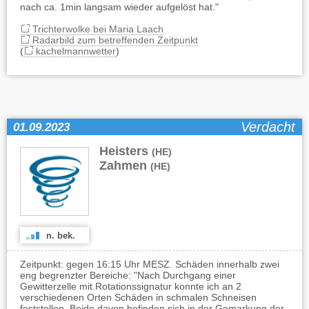
nach ca. 1min langsam wieder aufgelöst hat."
Trichterwolke bei Maria Laach
Radarbild zum betreffenden Zeitpunkt
(
kachelmannwetter
)
Verdacht
01.09.2023
Heisters
,
(HE)
Zahmen
(HE)
n. bek.
Zeitpunkt: gegen 16:15 Uhr MESZ. Schäden innerhalb zwei
eng begrenzter Bereiche: "Nach Durchgang einer
Gewitterzelle mit Rotationssignatur konnte ich an 2
verschiedenen Orten Schäden in schmalen Schneisen
feststellen. Beide davon befinden sich in der Gemarkung der