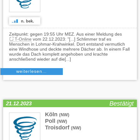
n. bek.
Zeitpunkt: gegen 19:55 Uhr MEZ. Aus einer Meldung des
T-Online
vom 22.12.2023: "[...] Schlimmer traf es
Menschen in Lohmar-Krahwinkel. Dort entstand vermutlich
eine Windhose und deckte mehrere Dächer ab. In einem Fall
wurde das Dach komplett angehoben und krachte
anschließend wieder auf die[...]
weiterlesen…
Bestätigt
21.12.2023
Köln
,
(NW)
Poll
,
(NW)
Troisdorf
(NW)