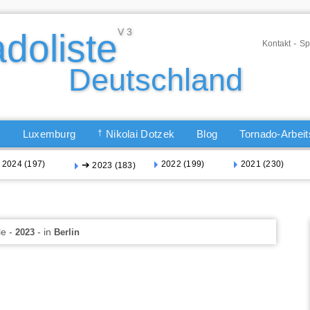
-
Kontakt
Sp
Q
Luxemburg
†
Nikolai Dotzek
Blog
Tornado-Arbei
2024 (197)
➔
2022 (199)
2021 (230)
2023 (183)
le -
- in
2023
Berlin