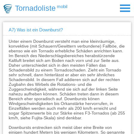
Tornadoliste
mobil
A7) Was ist ein Downburst?
Unter einem Downburst versteht man eine kleinräumige,
konvektive (mit Schauern/Gewittern verbundene) Fallböe, die
ebenso wie ein Tornado erhebliche Schäden anrichten kann.
Im Bereich des Niederschlagsbereiches herabstürzende
Kaltluft breitet sich am Boden nach vorn und zur Seite aus.
Daher unterschiedet sich in den meisten Fällen das
Schadensbild zu einem Tornadoschaden. Zieht ein Tornado
sehr schnell, dann hinterlässt er aber ein sehr ähnliches
Schadensbild. In diesem Fall addieren sich auf der rechten
Zugbahn des Wirbels die Rotations- und die
Zuggeschwindigkeit, während sie sich auf der linken Seite
nahezu aufheben können. Schäden treten dann in diesem
Bereich eher sporadisch auf. Downbursts könen
Windgeschwindigkeiten bis Orkanstärke hervorrufen, in
Einzelfällen werden auch mehr als 200 km/h erreicht und
sogar Spitzenwerte bis zur Stärke eines F3-Tornados (ab 255
km/h, siehe Fujita-Skala) sind denkbar.
Downbursts erstrecken sich meist über eine Breite von
einigen hundert Metern bis wenigen Kilometern. So genannte