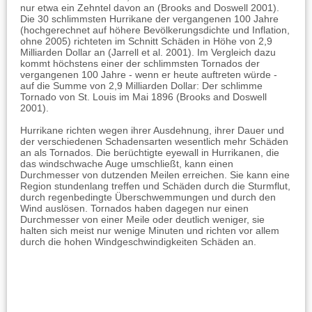
nur etwa ein Zehntel davon an (Brooks and Doswell 2001).
Die 30 schlimmsten Hurrikane der vergangenen 100 Jahre
(hochgerechnet auf höhere Bevölkerungsdichte und Inflation,
ohne 2005) richteten im Schnitt Schäden in Höhe von 2,9
Milliarden Dollar an (Jarrell et al. 2001). Im Vergleich dazu
kommt höchstens einer der schlimmsten Tornados der
vergangenen 100 Jahre - wenn er heute auftreten würde -
auf die Summe von 2,9 Milliarden Dollar: Der schlimme
Tornado von St. Louis im Mai 1896 (Brooks and Doswell
2001).
Hurrikane richten wegen ihrer Ausdehnung, ihrer Dauer und
der verschiedenen Schadensarten wesentlich mehr Schäden
an als Tornados. Die berüchtigte eyewall in Hurrikanen, die
das windschwache Auge umschließt, kann einen
Durchmesser von dutzenden Meilen erreichen. Sie kann eine
Region stundenlang treffen und Schäden durch die Sturmflut,
durch regenbedingte Überschwemmungen und durch den
Wind auslösen. Tornados haben dagegen nur einen
Durchmesser von einer Meile oder deutlich weniger, sie
halten sich meist nur wenige Minuten und richten vor allem
durch die hohen Windgeschwindigkeiten Schäden an.