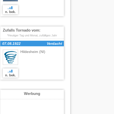
n. bek.
Zufalls Tornado vom:
*Heutiger Tag und Monat, zufälliges Jahr
07.08.1922
Verdacht
Hildesheim
(NI)
n. bek.
Werbung