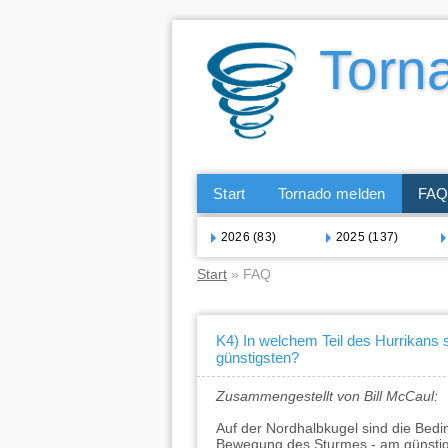
Start
Tornado melden
FA
2026 (83)
2025 (137)
Start
» FAQ
K4) In welchem Teil des Hurrikans 
günstigsten?
Zusammengestellt von Bill McCaul:
Auf der Nordhalbkugel sind die Bedin
Bewegung des Sturmes - am günstigs