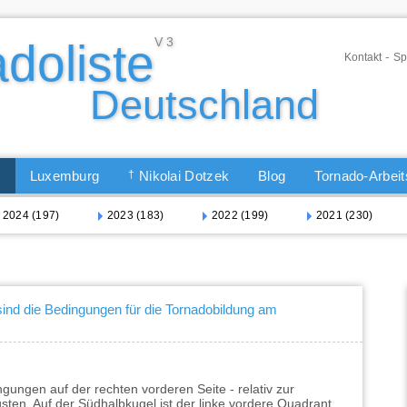
-
Kontakt
Sp
Q
Luxemburg
†
Nikolai Dotzek
Blog
Tornado-Arbei
2024 (197)
2023 (183)
2022 (199)
2021 (230)
sind die Bedingungen für die Tornadobildung am
gungen auf der rechten vorderen Seite - relativ zur
ten. Auf der Südhalbkugel ist der linke vordere Quadrant