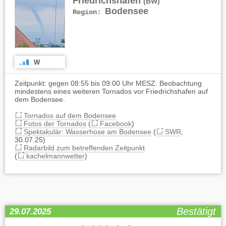
Friedrichshafen
(BW)
Bodensee
Region:
W
Zeitpunkt: gegen 08:55 bis 09:00 Uhr MESZ. Beobachtung
mindestens eines weiteren Tornados vor Friedrichshafen auf
dem Bodensee.
Tornados auf dem Bodensee
Fotos der Tornados
(
Facebook
)
Spektakulär: Wasserhose am Bodensee
(
SWR
,
30.07.25)
Radarbild zum betreffenden Zeitpunkt
(
kachelmannwetter
)
Bestätigt
29.07.2025