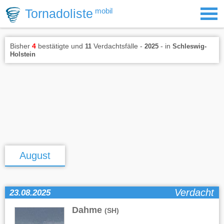
Tornadoliste
mobil
Bisher
4
bestätigte und
Verdachtsfälle -
- in
11
2025
Schleswig-
Holstein
August
Verdacht
23.08.2025
Dahme
(SH)