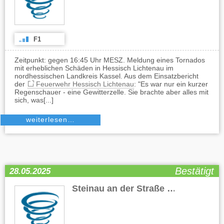
F1
Zeitpunkt: gegen 16:45 Uhr MESZ. Meldung eines Tornados
mit erheblichen Schäden in Hessisch Lichtenau im
nordhessischen Landkreis Kassel. Aus dem Einsatzbericht
der
Feuerwehr Hessisch Lichtenau
: "Es war nur ein kurzer
Regenschauer - eine Gewitterzelle. Sie brachte aber alles mit
sich, was[...]
weiterlesen…
Bestätigt
28.05.2025
Steinau an der Straße
(HE)