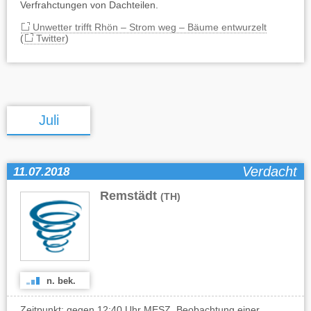
Verfrahctungen von Dachteilen.
Unwetter trifft Rhön – Strom weg – Bäume entwurzelt
(
Twitter
)
Juli
Verdacht
11.07.2018
Remstädt
(TH)
n. bek.
Zeitpunkt: gegen 12:40 Uhr MESZ. Beobachtung einer