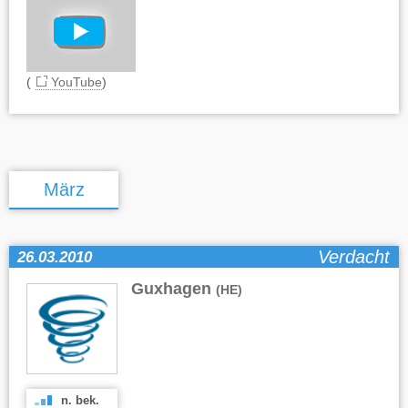
(
YouTube
)
März
Verdacht
26.03.2010
Guxhagen
(HE)
n. bek.