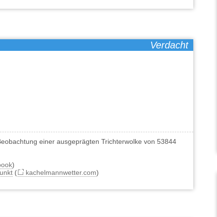
Verdacht
Beobachtung einer ausgeprägten Trichterwolke von 53844
book
)
unkt
(
kachelmannwetter.com
)