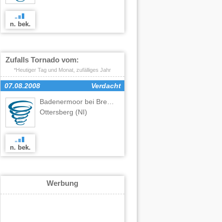
n. bek.
Zufalls Tornado vom:
*Heutiger Tag und Monat, zufälliges Jahr
07.08.2008
Verdacht
Badenermoor bei Bremen
,
(NI)
Ottersberg
(NI)
n. bek.
Werbung