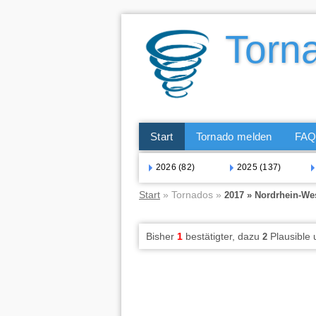
Start
Tornado melden
FA
2026 (82)
2025 (137)
Start
» Tornados »
2017 » Nordrhein-Wes
Bisher
1
bestätigter, dazu
Plausible
2