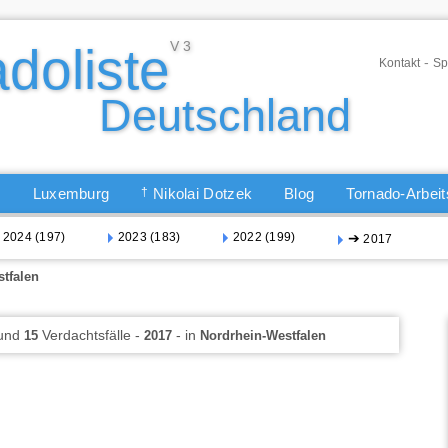
-
Kontakt
Sp
Q
Luxemburg
†
Nikolai Dotzek
Blog
Tornado-Arbei
2024 (197)
2023 (183)
2022 (199)
➔
2017
tfalen
 und
Verdachtsfälle -
- in
15
2017
Nordrhein-Westfalen