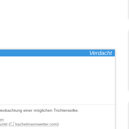
Verdacht
eobachtung einer möglichen Trichterwolke.
en
unkt
(
kachelmannwetter.com
)