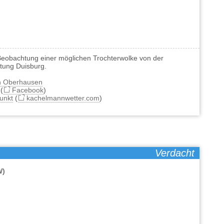
eobachtung einer möglichen Trochterwolke von der
htung Duisburg.
ch Oberhausen
(
Facebook
)
unkt
(
kachelmannwetter.com
)
Verdacht
W)