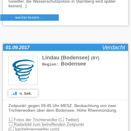
Gewitter, die Wasserschutzpolizei in Starnberg wird später
keinen[...]
weiterlesen…
Verdacht
01.09.2017
Lindau (Bodensee)
(BY)
Bodensee
Region:
n. bek.
Zeitpunkt: gegen 09:45 Uhr MESZ. Beobachtung von zwei
Trichterwolken über dem Bodensee, Höhe Rheinmündung.
Fotos der Trichterwolke
(
Twitter
)
Radarbild zum betreffenden Zeitpunkt
(
kachelmannwetter.com
)