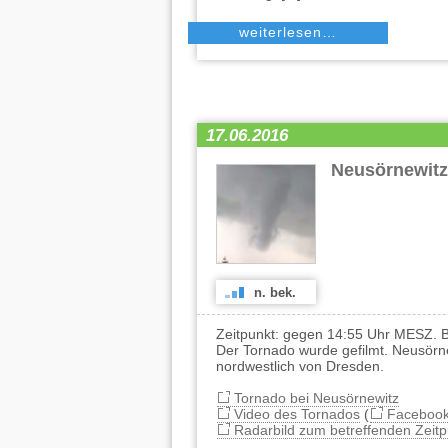
weiterlesen…
17.06.2016
Neusörnewit
n. bek.
Zeitpunkt: gegen 14:55 Uhr MESZ. B
Der Tornado wurde gefilmt. Neusörne
nordwestlich von Dresden.
Tornado bei Neusörnewitz
Video des Tornados
(
Faceboo
Radarbild zum betreffenden Zeitp