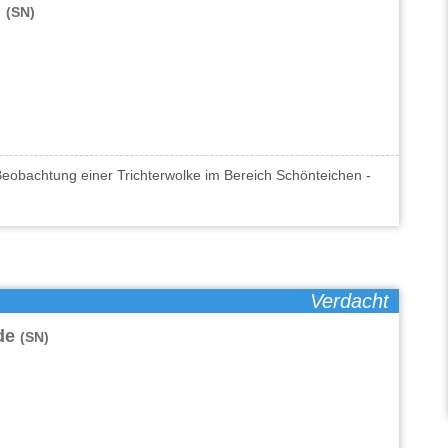
n
(SN)
eobachtung einer Trichterwolke im Bereich Schönteichen -
Verdacht
lde
(SN)