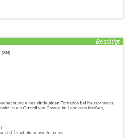
Bestätigt
z
(SN)
eobachtung eines eindeutigen Tornados bei Neusörnewitz.
witz ist ein Ortsteil von Coswig im Landkreis Meißen,
k
)
unkt
(
kachelmannwetter.com
)