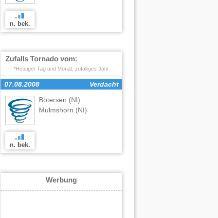
n. bek.
Zufalls Tornado vom:
*Heutiger Tag und Monat, zufälliges Jahr
07.08.2008
Verdacht
Bötersen
(NI)
,
Mulmshorn
(NI)
n. bek.
Werbung