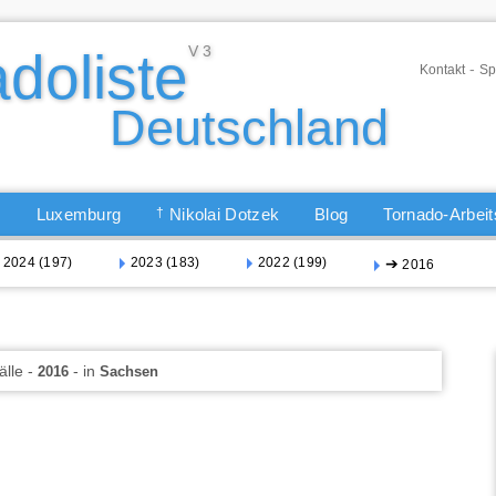
-
Kontakt
Sp
Q
Luxemburg
†
Nikolai Dotzek
Blog
Tornado-Arbei
2024 (197)
2023 (183)
2022 (199)
➔
2016
älle -
- in
2016
Sachsen