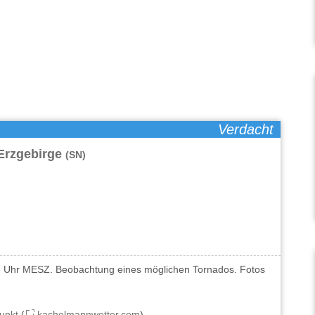
Verdacht
Erzgebirge
(SN)
43 Uhr MESZ. Beobachtung eines möglichen Tornados. Fotos
unkt
(
kachelmannwetter.com
)