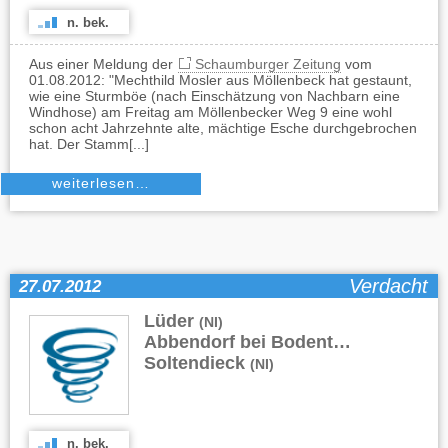
n. bek.
Aus einer Meldung der
Schaumburger Zeitung
vom
01.08.2012: "Mechthild Mosler aus Möllenbeck hat gestaunt,
wie eine Sturmböe (nach Einschätzung von Nachbarn eine
Windhose) am Freitag am Möllenbecker Weg 9 eine wohl
schon acht Jahrzehnte alte, mächtige Esche durchgebrochen
hat. Der Stamm[...]
weiterlesen…
Verdacht
27.07.2012
Lüder
,
(NI)
Abbendorf bei Bodenteich
,
(NI)
Soltendieck
(NI)
n. bek.