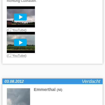
Richtung Cuxhaven.
(
YouTube
)
(
YouTube
)
Verdacht
03.08.2012
Emmerthal
(NI)