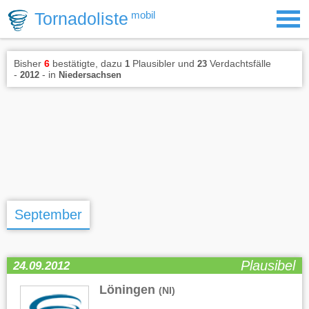
Tornadoliste
mobil
Bisher
6
bestätigte, dazu
Plausibler und
Verdachtsfälle
1
23
-
- in
2012
Niedersachsen
September
Plausibel
24.09.2012
Löningen
(NI)