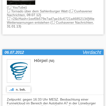
(
YouTube
)
Tornado über dem Sahlenburger Watt
(
Cuxhavener
Nachrichten
, 09.07.12)
=2&cHash=1eef0b579e7ad7ae16c6721a46852134]Wie
Wetterwarnungen entstehen
(
Cuxhavener Nachrichten
,
31.01.13)
Verdacht
06.07.2012
Hörpel
(NI)
n. bek.
Zeitpunkt: gegen 16:33 Uhr MESZ. Beobachtung einer
Funnelcloud im Bereich der Autobahn A7 in der Lüneburger