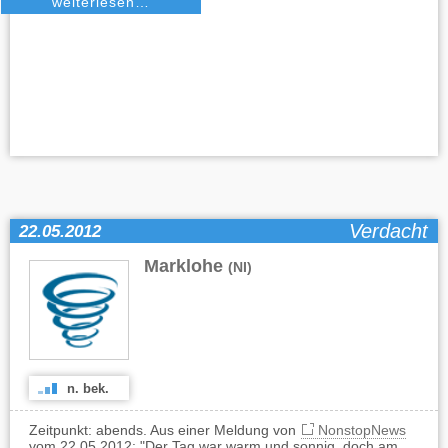
weiterlesen…
Verdacht
22.05.2012
Marklohe
(NI)
n. bek.
Zeitpunkt: abends. Aus einer Meldung von
NonstopNews
vom 22.05.2012: "Der Tag war warm und sonnig, doch am