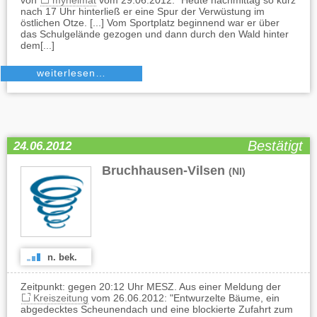
von
myheimat
vom 29.06.2012: "Heute nachmittag so kurz
nach 17 Uhr hinterließ er eine Spur der Verwüstung im
östlichen Otze. [...] Vom Sportplatz beginnend war er über
das Schulgelände gezogen und dann durch den Wald hinter
dem[...]
weiterlesen…
Bestätigt
24.06.2012
Bruchhausen-Vilsen
(NI)
n. bek.
Zeitpunkt: gegen 20:12 Uhr MESZ. Aus einer Meldung der
Kreiszeitung
vom 26.06.2012: "Entwurzelte Bäume, ein
abgedecktes Scheunendach und eine blockierte Zufahrt zum