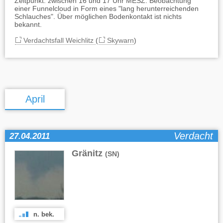
Zeitpunkt: zwischen 16 und 17 Uhr MESZ. Beobachtung
einer Funnelcloud in Form eines "lang herunterreichenden
Schlauches". Über möglichen Bodenkontakt ist nichts
bekannt.
Verdachtsfall Weichlitz
(
Skywarn
)
April
Verdacht
27.04.2011
Gränitz
(SN)
n. bek.